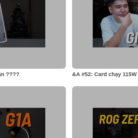
ẫn ????
&A #52: Card chạy 115W
máy gì bền nhẹ, pin ngo