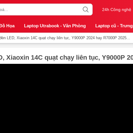
24h Công nghệ
 Đồ Họa
Laptop Utrabook - Văn Phòng
Laptop cũ - Trưng
èn LED, Xiaoxin 14C quạt chạy liên tục, Y9000P 2024 hay R7000P 2025...
 Xiaoxin 14C quạt chạy liên tục, Y9000P 20