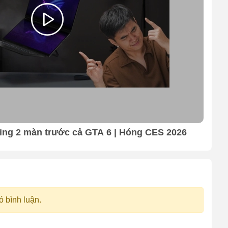
ing 2 màn trước cả GTA 6 | Hóng CES 2026
Q&A
nh
ó bình luận.