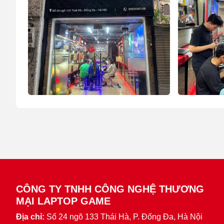
CÔNG TY TNHH CÔNG NGHỆ THƯƠNG
MẠI LAPTOP GAME
Địa chỉ:
Số 24 ngõ 133 Thái Hà, P. Đống Đa, Hà Nội