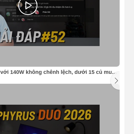
 với 140W không chênh lệch, dưới 15 củ mua
Q&A
n ???
Th