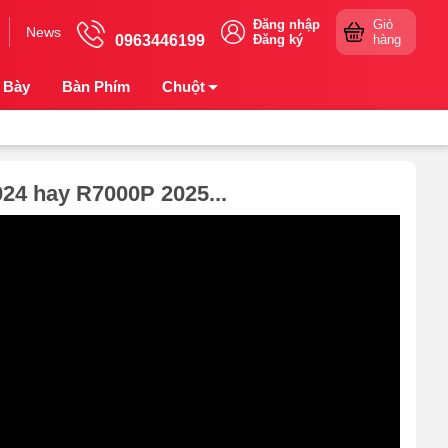
Đăng nhập
Giỏ
News
0963446199
Đăng ký
hàng
 Bày
Bàn Phím
Chuột
24 hay R7000P 2025...