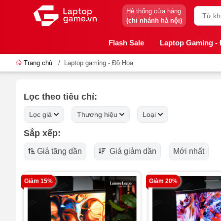
Hệ thống cửa hàng
(chi nhánh hà nội)
Flash Sale
Laptop Gaming -
Trang chủ
/
Laptop gaming - Đồ Họa
Lọc theo tiêu chí:
Lọc giá
Thương hiệu
Loại
Sắp xếp:
Giá tăng dần
Giá giảm dần
Mới nhất
Giảm 15%
Giảm 20%