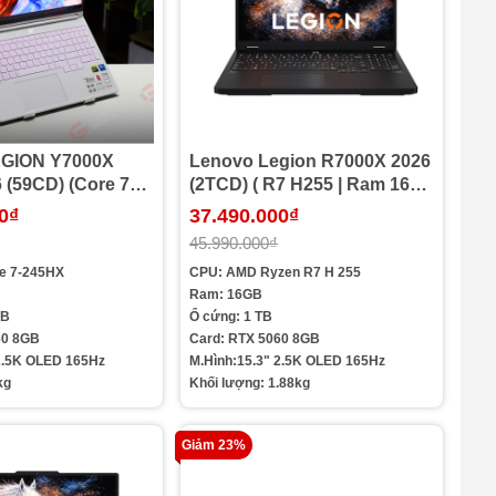
EGION Y7000X
Lenovo Legion R7000X 2026
 (59CD) (Core 7
(2TCD) ( R7 H255 | Ram 16G |
am 16GB | SSD
SSD 1TB | RTX 5060 8G |
0₫
37.490.000₫
TX 5060 8GB |
15.3in 2.5K OLED 165Hz )
45.990.000₫
K OLED 165Hz -
re 7-245HX
CPU: AMD Ryzen R7 H 255
Ram: 16GB
GB
Ổ cứng: 1 TB
60 8GB
Card: RTX 5060 8GB
 2.5K OLED 165Hz
M.Hình:15.3" 2.5K OLED 165Hz
kg
Khối lượng: 1.88kg
Giảm 23%