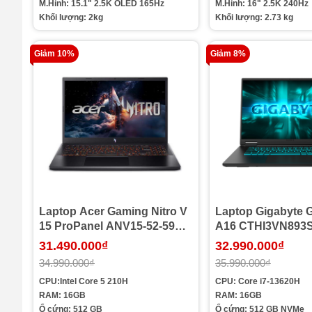
M.Hình: 15.1" 2.5K OLED 165Hz
M.Hình: 16" 2.5K 240Hz
Khối lượng: 2kg
Khối lượng: 2.73 kg
Giảm 10%
Giảm 8%
Laptop Acer Gaming Nitro V
Laptop Gigabyte 
15 ProPanel ANV15-52-59RR
A16 CTHI3VN893S
NH.QZ9SV.005 (Core 5 210H
i7-13620H | Ram 
31.490.000₫
32.990.000₫
| Ram 16GB | SSD 512GB |
512GB | RTX 5050 
34.990.000₫
35.990.000₫
RTX 5050 | 15.6 inch FHD
FHD+ 165Hz | Win 
CPU:Intel Core 5 210H
CPU: Core i7-13620H
180Hz | Đen)
RAM: 16GB
RAM: 16GB
Ổ cứng: 512 GB
Ổ cứng: 512 GB NVMe