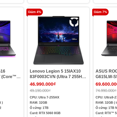
Giảm 4%
Giảm 7%
G16
Lenovo Legion 5 15IAX10
ASUS ROG 
 (Core™
83F0003CVN (Ultra 7 255HX |
G615LW-S
| 1TB |
32GB | 1TB | RTX™ 5060 |
Ultra 9 27
46.990.000₫
69.600.00
.0inch
15.1inch WQXGA | Win 11 |
RTX 5080 1
49.190.000₫
74.990.000₫
n 11 |
Office | Xám)
2.5K | Win 
CPU: Ultra 7-255HX
CPU: Ultra9-
 )
RAM: 32GB
RAM: 32GB ( t
2
Ổ cứng: 1TB
Ổ cứng: 1TB
Card: RTX 5060 8GB
Card: RTX™ 