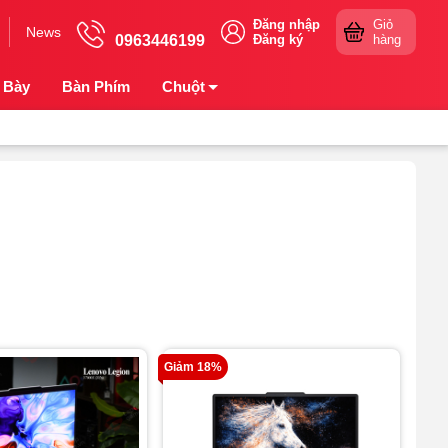
Đăng nhập
Giỏ
News
0963446199
Đăng ký
hàng
 Bày
Bàn Phím
Chuột
Giảm 18%