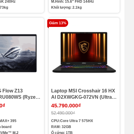
.5K 240Hz
M.Hình: 15.6" FHD 144Hz
.73kg
Khối lượng: 2.1kg
Giảm 13%
 Flow Z13
Laptop MSI Crosshair 16 HX
RU080WS (Ryzen
AI D2XWGKG-072VN (Ultra
5 | 32GB | 1TB |
7-255HX | Ram 32GB | SSD
0₫
45.790.000₫
 | 13.4 inch 2.5K
1TB | RTX 5070 8G | 16 inch
52.490.000₫
 11 | Office | Đen)
2.5K 240Hz | Win 11 | Xám)
 MAX+ 395
CPU:Core Ultra 7 575HX
 board
RAM: 32GB
 NVMe™ M.2
Ổ cứng: 1TB