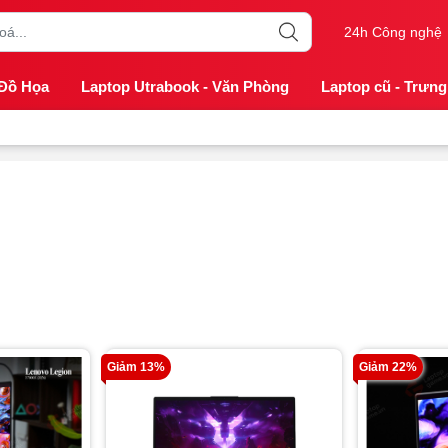
24h Công nghệ
 Đồ Họa
Laptop Utrabook - Văn Phòng
Laptop cũ - Trưng
Giảm 13%
Giảm 22%