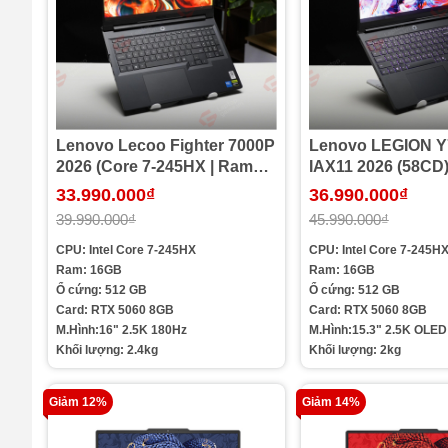
Lenovo Lecoo Fighter 7000P
Lenovo LEGION Y
2026 (Core 7-245HX | Ram
IAX11 2026 (58CD) (Core 
16GB | SSD 512GB | RTX
245HX | Ram 16GB
33.990.000₫
36.990.000₫
5060 8GB | 16in 2.5K 180Hz)
512GB | RTX 5060
39.990.000₫
45.990.000₫
15.3in 2.5K OLED 
CPU: Intel Core 7-245HX
CPU: Intel Core 7-245H
Ram: 16GB
Ram: 16GB
Ổ cứng: 512 GB
Ổ cứng: 512 GB
Card: RTX 5060 8GB
Card: RTX 5060 8GB
M.Hình:16" 2.5K 180Hz
M.Hình:15.3" 2.5K OLED
Khối lượng: 2.4kg
Khối lượng: 2kg
Giảm 12%
Giảm 14%