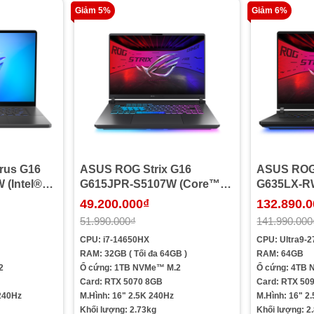
Giảm 5%
Giảm 6%
rus G16
ASUS ROG Strix G16
ASUS ROG 
(Intel®
G615JPR-S5107W (Core™
G635LX-RW
H | 32GB |
i7-14650HX | 32GB | 1TB |
275HX | 64
49.200.000₫
132.890.
 | 16.0
RTX 5070| 16.0inch WQXGA
5090 | 16
51.990.000₫
141.990.000
 240Hz |
240Hz | Win 11 | Xám)
| Win 11 | 
CPU: i7-14650HX
CPU: Ultra9-
RAM: 32GB ( Tối đa 64GB )
RAM: 64GB
2
Ổ cứng: 1TB NVMe™ M.2
Ổ cứng: 4TB
Card: RTX 5070 8GB
Card: RTX 50
240Hz
M.Hình: 16" 2.5K 240Hz
M.Hình: 16" 2
Khối lượng: 2.73kg
Khối lượng: 2