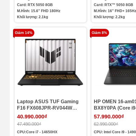
Card: RTX 5050 8GB
Card: RTX™ 5050 8GB
M.Hình: 15.6" FHD 180Hz
M.Hình: 16" FHD+ 165H
Khối lượng: 2.1kg
Khối lượng: 2.2kg
Giảm 14%
Giảm 8%
Laptop ASUS TUF Gaming
HP OMEN 16-am0
F16 FX608JPR-RV044W
BX8Y0PA (Core i9
(Core i7-14650HX | Ram
Ram 32GB | SSD 5
40.990.000₫
57.990.000₫
16GB | SSD 1TB | RTX 5070
RTX 5070 8GB | 1
47.490.000₫
62.990.000₫
8G | 16inch FHD+ 165Hz |
WUXGA 165Hz | Wi
CPU:Core i7 - 14650HX
CPU: Intel Core i9 - 14
Win 11 | Xám)
Đen)