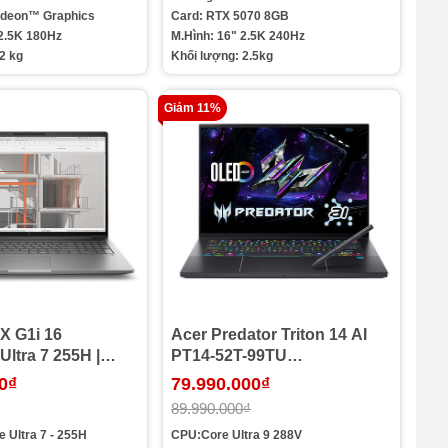
adeon™ Graphics
Card: RTX 5070 8GB
 2.5K 180Hz
M.Hình: 16" 2.5K 240Hz
.2 kg
Khối lượng: 2.5kg
Giảm 11%
X G1i 16
Acer Predator Triton 14 AI
ltra 7 255H |
PT14-52T-99TU
| SSD 1TB | RTX
NH.U0GSV.001 (Ultra 9 288V
0₫
79.990.000₫
GB | 16 inch 2.5K
| Ram 32GB | SSD 2TB | RTX
89.990.000₫
ro | Xám)
5070 8GB | 14.5 inch 2.8K
e Ultra 7 - 255H
CPU:Core Ultra 9 288V
OLED 120Hz | Cảm ứng | Bút