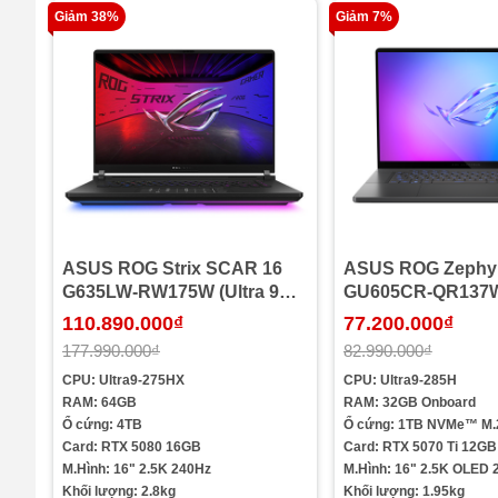
Giảm 38%
Giảm 7%
ASUS ROG Strix SCAR 16
ASUS ROG Zephy
G635LW-RW175W (Ultra 9
GU605CR-QR137W 
275HX | 64GB | 4TB | RTX
Core™ Ultra 9 285
110.890.000₫
77.200.000₫
5080 | 16 inch WQXGA 240Hz
1TB | RTX™ 5070 Ti
177.990.000₫
82.990.000₫
| Win 11 | Đen)
inch WQXGA OLED
CPU: Ultra9-275HX
CPU: Ultra9-285H
Win 11 | Xám)
RAM: 64GB
RAM: 32GB Onboard
Ổ cứng: 4TB
Ổ cứng: 1TB NVMe™ M.
Card: RTX 5080 16GB
Card: RTX 5070 Ti 12GB
M.Hình: 16" 2.5K 240Hz
M.Hình: 16" 2.5K OLED 
Khối lượng: 2.8kg
Khối lượng: 1.95kg