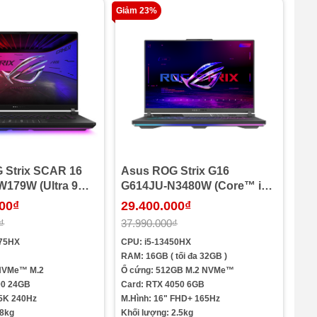
Giảm 23%
Strix SCAR 16
Asus ROG Strix G16
179W (Ultra 9
G614JU-N3480W (Core™ i5-
GB | 4TB | RTX
13450HX | 16GB | 512GB |
000₫
29.400.000₫
 inch WQXGA 240Hz
RTX 4050 6GB | 16inch
₫
37.990.000₫
Đen)
WUXGA 165Hz | Win 11 |
275HX
CPU: i5-13450HX
Xám)
RAM: 16GB ( tối đa 32GB )
 NVMe™ M.2
Ổ cứng: 512GB M.2 NVMe™
90 24GB
Card: RTX 4050 6GB
.5K 240Hz
M.Hình: 16" FHD+ 165Hz
.8kg
Khối lượng: 2.5kg