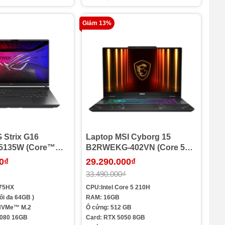
Giảm 13%
Strix G16
Laptop MSI Cyborg 15
5135W (Core™
B2RWEKG-402VN (Core 5
5HX | 32GB | 1TB |
210H | Ram 16GB | SSD
0₫
29.290.000₫
6GB | 16.0 inch
512GB | RTX 5050 | 15.6 inch
33.490.000₫
11 | Xám)
FHD 144Hz | Win 11 | Đen)
275HX
CPU:Intel Core 5 210H
ối đa 64GB )
RAM: 16GB
 NVMe™ M.2
Ổ cứng: 512 GB
5080 16GB
Card: RTX 5050 8GB