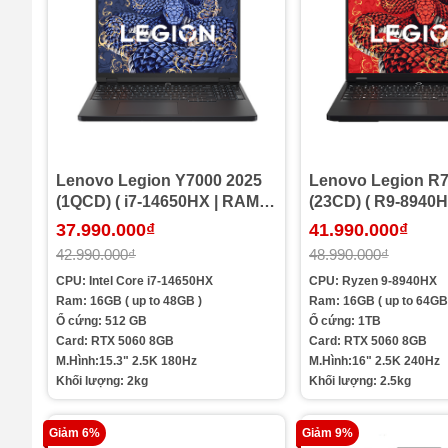
Lenovo Legion Y7000 2025
Lenovo Legion R7000P 2025
(1QCD) ( i7-14650HX | RAM
(23CD) ( R9-8940
16GB | SSD 512G | RTX5060
16G | SSD 1TB | R
37.990.000₫
41.990.000₫
8GB | 15.3in 2.5K 180Hz )
8GB | 16
42.990.000₫
48.990.000₫
CPU: Intel Core i7-14650HX
CPU: Ryzen
9-8940HX
Ram: 16GB ( up to 48GB )
Ram: 16GB ( up to 64GB
Ổ cứng: 512 GB
Ổ cứng: 1TB
Card: RTX 5060 8GB
Card: RTX 5060 8GB
M.Hình:15.3" 2.5K 180Hz
M.Hình:16" 2.5K 240Hz
Khối lượng: 2kg
Khối lượng: 2.5kg
Giảm 6%
Giảm 9%