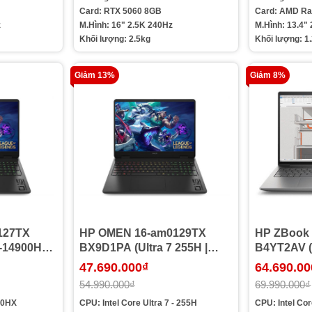
Card: RTX 5060 8GB
Card: AMD R
z
M.Hình: 16" 2.5K 240Hz
M.Hình: 13.4"
Khối lượng: 2.5kg
Khối lượng: 1
Giảm 13%
Giảm 8%
127TX
HP OMEN 16-am0129TX
HP ZBook 
-14900HX |
BX9D1PA (Ultra 7 255H |
B4YT2AV (U
12GB |
Ram 32GB | SSD 512GB |
Ram 32GB 
47.690.000₫
64.690.00
6inch
RTX 5070 8GB | 16inch
2000 PRO 8
54.990.000₫
69.990.000₫
n 11 |
WUXGA 165Hz | Win 11 |
| Win 11 P
900HX
CPU: Intel Core Ultra 7 - 255H
CPU: Intel Cor
Đen)