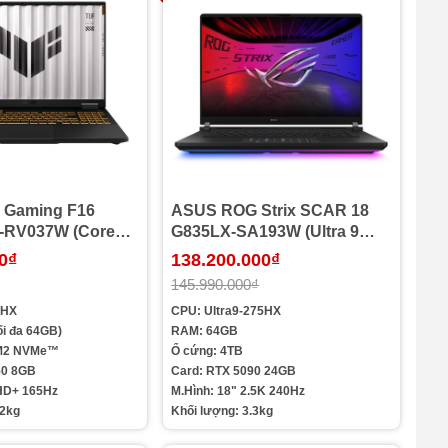
 Gaming F16
ASUS ROG Strix SCAR 18
-RV037W (Core™
G835LX-SA193W (Ultra 9
 | 16GB | 1TB |
275HX | 64GB | 4TB | RTX
0₫
138.200.000₫
| 16inch WUXGA
5090 | 18 inch WQXGA 240Hz
145.990.000₫
n 11 | Xám)
| Win 11 | Đen)
0HX
CPU: Ultra9-275HX
i đa 64GB)
RAM: 64GB
 M2 NVMe™
Ổ cứng: 4TB
50 8GB
Card: RTX 5090 24GB
FHD+ 165Hz
M.Hình: 18" 2.5K 240Hz
.2kg
Khối lượng: 3.3kg