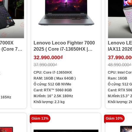
7000X
Lenovo Lecoo Fighter 7000
Lenovo L
7
2025 ( Core i7-13650HX |
IAX11 2026
 | SSD
Ram 16GB | SSD 512GB |
245HX | R
32.990.000₫
37.990.00
 8GB |
RTX 5060 8GB | 16 inch 2.5K
512GB | R
37.990.000₫
48.990.000₫
165Hz)
180Hz )
15.3in 2.5
CPU: Core i7-13650HX
CPU: Intel Co
White)
X
RAM: 16GB ( Max 64GB )
Ram: 16GB
Ổ cứng: 512 GB NVMe
Ổ cứng: 512 
Card: RTX™ 5060 8GB
Card: RTX 50
M.Hình: 16" 2.5K 180Hz
M.Hình:15.3"
 165Hz
Khối lượng: 2.3 kg
Khối lượng: 2
Giảm 13%
Giảm 10%