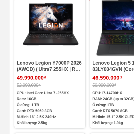
Lenovo Legion Y7000P 2026
Lenovo Legion 5 
(AWCD) ( Ultra7 255HX | Ram
83LY004GVN (Cor
16G | SSD 1T | RTX 5060 8G |
14700HX | 24GB | 
49.990.000₫
46.590.000₫
16in 2.5K 240Hz )
RTX™ 5070 | 15.1
52.990.000₫
50.990.000₫
WQXGA OLED | Win
CPU: Intel Core Ultra 7 -255HX
CPU: i7-14700HX
Office | Đen)
Ram: 16GB
RAM: 24GB (up to 32GB
Ổ cứng: 1 TB
Ổ cứng: 1TB
Card: RTX 5060 8GB
Card: RTX 5070 8GB
M.Hình:16" 2.5K 240Hz
M.Hình: 15.1" 2.5K OLE
Khối lượng: 2.5kg
Khối lượng: 1.9kg