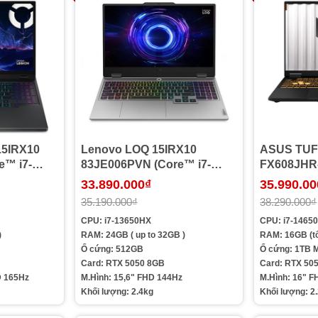
15IRX10
Lenovo LOQ 15IRX10
ASUS TUF
e™ i7-
83JE006PVN (Core™ i7-
FX608JHR
1TB |
13650HX | 24GB | 512GB |
i7-14650HX
33.890.000₫
35.990.00
inch
RTX™ 5050 | 15.6 inch FHD
RTX 5050 
35.190.000₫
38.290.000₫
 11 |
144Hz | Win 11 | Xám)
165Hz | Wi
CPU: i7-13650HX
CPU: i7-1465
)
RAM: 24GB ( up to 32GB )
RAM: 16GB (tố
Ổ cứng: 512GB
Ổ cứng: 1TB
Card: RTX 5050 8GB
Card: RTX 50
D 165Hz
M.Hình: 15,6" FHD 144Hz
M.Hình: 16" 
Khối lượng: 2.4kg
Khối lượng: 2