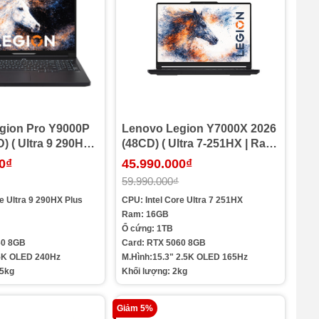
gion Pro Y9000P
Lenovo Legion Y7000X 2026
) ( Ultra 9 290HX
(48CD) ( Ultra 7-251HX | Ram
 16G | SSD 1TB |
16G | SSD 1T | RTX5060 8G |
0₫
45.990.000₫
G | 16in 2.5K
15.3in 2.5K OLED 165Hz )
59.990.000₫
z )
re Ultra 9 290HX Plus
CPU:
Intel Core Ultra 7 251HX
Ram: 16GB
Ổ cứng: 1TB
60 8GB
Card: RTX 5060 8GB
.5K OLED 240Hz
M.Hình:15.3" 2.5K OLED 165Hz
.5kg
Khối lượng: 2kg
Giảm 5%