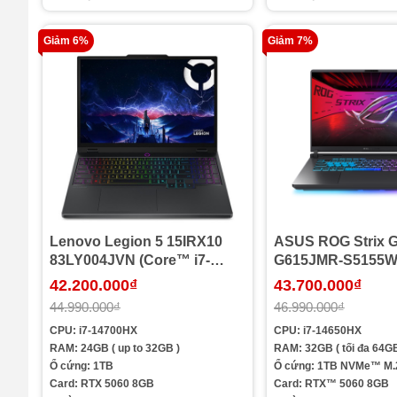
Giảm 6%
Giảm 7%
Lenovo Legion 5 15IRX10
ASUS ROG Strix 
83LY004JVN (Core™ i7-
G615JMR-S5155W
14700HX | 24GB | 1TB |
i7-14650HX | 32GB 
42.200.000₫
43.700.000₫
RTX™ 5060 | 15.1inch
RTX 5060 8GB | 16
44.990.000₫
46.990.000₫
WQXGA OLED | Win 11 |
WQXGA 240Hz | Wi
CPU: i7-14700HX
CPU: i7-14650HX
Office | Đen)
Xám)
RAM: 24GB ( up to 32GB )
RAM: 32GB ( tối đa 64GB
Ổ cứng: 1TB
Ổ cứng: 1TB NVMe™ M.
Card: RTX 5060 8GB
Card: RTX™ 5060 8GB