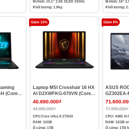
M.Hình: 15.1" 2.5K OLED 165Hz
M.Hình: 16" 2
Khối lượng: 1.9kg
Khối lượng: 2
Giảm 10%
Giảm 8%
Gaming
Laptop MSI Crosshair 16 HX
ASUS ROG
H (Core
AI D2XWFKG-070VN (Core
GZ302EA-
16GB | SSD
Ultra 9-275HX | Ram 16GB |
AI MAX+ 39
40.690.000₫
71.600.00
| 16inch
SSD 1TB | RTX 5060 8G | 16
AMD Radeon
44.990.000₫
77.990.000₫
11 | Đen)
inch 2.5K 240Hz | Xám)
180Hz | Win
CPU:Core Ultra 9 275HX
CPU: AMD AI
RAM: 32GB
RAM: 32GB on
Ổ cứng: 1TB
Ổ cứng: 1TB