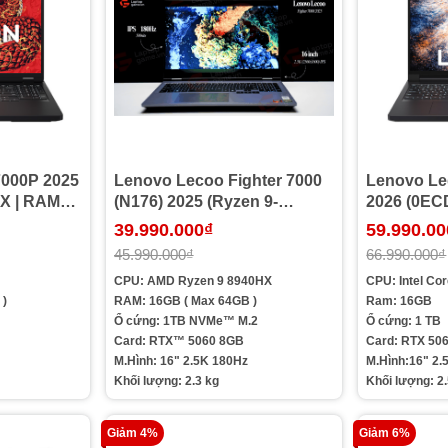
Lenovo Lecoo Fighter 7000
Lenovo Le
HX | RAM
(N176) 2025 (Ryzen 9-
2026 (0ECD
TX 5060
8940HX | Ram 16GB | SSD
Plus | Ram
39.990.000₫
59.990.00
in 2.5K 240Hz )
1TB | RTX 5060 8GB | 16in
RTX 5060 8
45.990.000₫
66.990.000₫
2.5K 180Hz)
OLED 240H
CPU: AMD Ryzen 9 8940HX
CPU:
Intel Co
 )
RAM: 16GB ( Max 64GB )
Ram: 16GB
Ổ cứng: 1TB NVMe™ M.2
Ổ cứng: 1 TB
Card: RTX™ 5060 8GB
Card: RTX 50
M.Hình: 16" 2.5K 180Hz
M.Hình:16" 2
Khối lượng: 2.3 kg
Khối lượng: 2
Giảm 4%
Giảm 6%