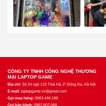
CÔNG TY TNHH CÔNG NGHỆ THƯƠNG
MẠI LAPTOP GAME
Địa chỉ:
Số 24 ngõ 133 Thái Hà, P. Đống Đa, Hà Nội
E-mail:
laptopgame.vn@gmail.com
Gọi mua hàng:
0963.446.199
Gọi bảo hành:
0962.602.068