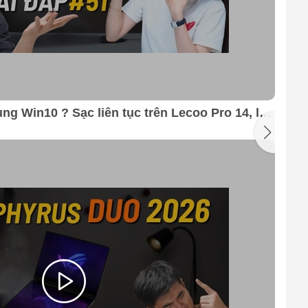
ng Win10 ? Sạc liên tục trên Lecoo Pro 14, loa
Pho
yrus ?