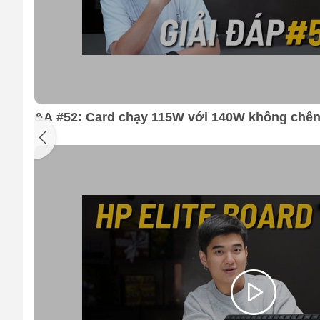
&A #52: Card chạy 115W với 140W không chên
máy gì bền nhẹ, pin ngon ???