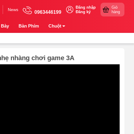
Đăng nhập
Giỏ
News
0963446199
Đăng ký
hàng
 Bày
Bàn Phím
Chuột
 nhẹ nhàng chơi game 3A