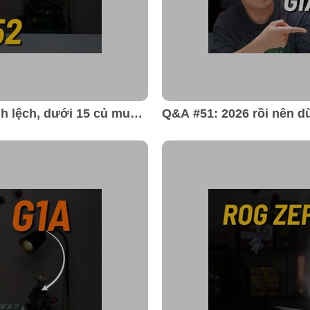
h lệch, dưới 15 củ mua
Q&A #51: 2026 rồi nên dù
Thinkbook G7+ hay Zeph