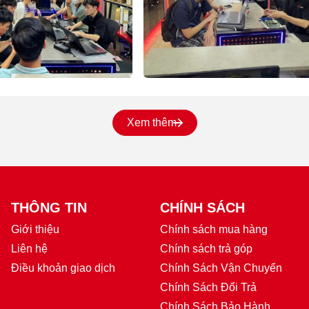
Xem thêm
THÔNG TIN
CHÍNH SÁCH
Giới thiệu
Chính sách mua hàng
Liên hệ
Chính sách trả góp
Điều khoản giao dịch
Chính Sách Vận Chuyển
Chính Sách Đổi Trả
Chính Sách Bảo Hành