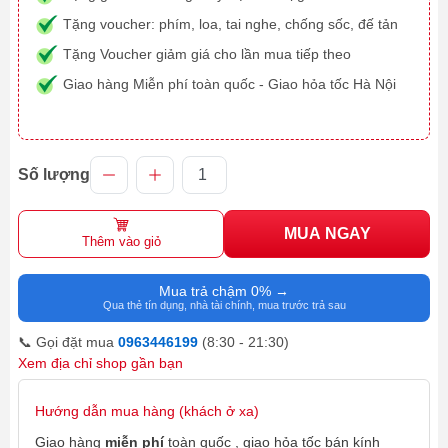
Tặng voucher: phím, loa, tai nghe, chống sốc, đế tản
Tặng Voucher giảm giá cho lần mua tiếp theo
Giao hàng Miễn phí toàn quốc - Giao hỏa tốc Hà Nội
Số lượng
MUA NGAY
Thêm vào giỏ
Mua trả chậm 0% →
Qua thẻ tín dụng, nhà tài chính, mua trước trả sau
📞 Gọi đặt mua
0963446199
(8:30 - 21:30)
Xem địa chỉ shop gần bạn
Hướng dẫn mua hàng (khách ở xa)
Giao hàng
miễn phí
toàn quốc , giao hỏa tốc bán kính