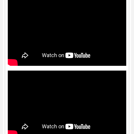
1xHDMI 2.1
1x Ethernet (RJ-45)
1x Jack 3.5
1x SD card
Trọng lượng
1.5kg
Pin
85 Wh