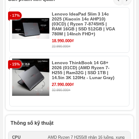
Lenovo IdeaPad Slim 3 14c
- 17%
- 
2025 (Xiaoxin 14c AHP10)
(03CD) ( Ryzen 7-8745HS |
RAM 16GB | SSD 512GB | VGA
780M | 14Inch FHD+)
18.990.000₫
22.990.000₫
Lenovo ThinkBook 14 G8+
- 15%
- 
2026 (01CD) (AMD Ryzen 7-
H255 | Ram32G | SSD 1TB |
14.5in 3K 120Hz - Lunar Gray)
27.990.000₫
32.990.000₫
Thông số kỹ thuật
CPU
AMD Ryzen 7 H255(8 nhân 16 luồng, xung