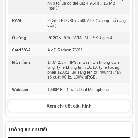
nhịp tối đa có thể đạt 4.9GHz, 16 MB
Intel®)
RAM
24GB LPDDR5x 7500MHz ( không thể nâng
cấp )
Ổ cứng
512G
B PCIe NVMe M.2 SSD gen 4
Card VGA
AMD Radeon 780M
Màn hình
14.5" 2.5K , IPS, màn nhám không cảm
ứng, tỷ lệ khung hình 16:10, tỷ lệ tương
phản 1200:1, độ sáng lên tới 400nits, tần
số quét 90Hz, 100% sRGB,
Webcam
1080P FHD with Dual Microphone
Cổng kết nối
1x USB 3.2 Gen 1
Xem chi tiết cấu hình
1x USB 2.0 (ẩn)
1x USB-C 3.2 Gen 2 (hỗ trợ truyền
dữ liệu, Power Delivery 3.0 và
DisplayPort)
1x USB-C (Thunderbolt 4 / USB4
Thông tin chi tiết
40Gbps, hỗ trợ truyền dữ liệu,
Power Delivery 3.0 và DisplayPort)