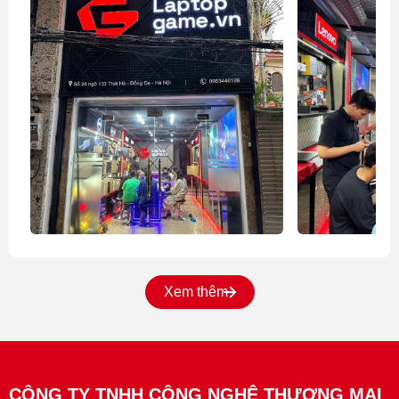
tạo nội dung.
Đánh giá
: 24GB DDR5 là mức RAM dư dả cho
hầu hết các tác vụ hiện nay, đảm bảo hiệu suất
mượt mà và khả năng "chống lỗi thời" trong 3–5
năm tới.
3. Ổ cứng: SSD 512GB NVMe
Thông tin chung
: Ổ cứng SSD 512GB sử dụng
giao thức NVMe PCIe, mang lại tốc độ đọc/ghi
vượt trội so với SSD SATA hoặc HDD truyền
thống.
Hiệu năng
:
Dung lượng 512GB đủ để lưu trữ hệ điều
Xem thêm
hành, phần mềm, và một lượng dữ liệu vừa
phải (hình ảnh, video, tài liệu). Tốc độ truy
xuất nhanh của NVMe giúp khởi động máy,
mở ứng dụng, và truyền tải dữ liệu nhanh
CÔNG TY TNHH CÔNG NGHỆ THƯƠNG MẠI
chóng.