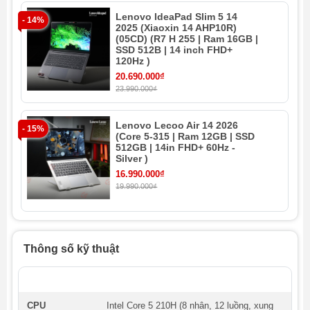
Lenovo IdeaPad Slim 5 14
- 14%
- 
2025 (Xiaoxin 14 AHP10R)
(05CD) (R7 H 255 | Ram 16GB |
SSD 512B | 14 inch FHD+
120Hz )
20.690.000₫
23.990.000₫
Lenovo Lecoo Air 14 2026
- 15%
- 
(Core 5-315 | Ram 12GB | SSD
512GB | 14in FHD+ 60Hz -
Silver )
16.990.000₫
19.990.000₫
Thông số kỹ thuật
CPU
Intel Core 5 210H (8 nhân, 12 luồng, xung