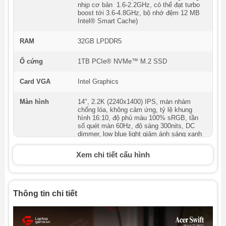
nhịp cơ bản 1.6-2.2GHz, có thể đạt turbo
boost tới 3.6-4.8GHz, bộ nhớ đệm 12 MB
Intel® Smart Cache)
RAM
32GB LPDDR5
Ổ cứng
1TB PCIe® NVMe™ M.2 SSD
Card VGA
Intel Graphics
Màn hình
14″, 2.2K (2240x1400) IPS, màn nhám
chống lóa, không cảm ứng, tỷ lệ khung
hình 16:10, độ phủ màu 100% sRGB, tần
số quét màn 60Hz, độ sáng 300nits, DC
dimmer, low blue light giảm ánh sáng xanh
để bảo vệ mắt
Xem chi tiết cấu hình
Webcam
720P HD with Dual Microphone
Cổng kết nối
1x HDMI2.0
Thông tin chi tiết
1x USB-A 3.2 Gen 1, 1xUSB-C 3.2 Gen
1
2x USB-C 3.2 Gen 2
1x jack 3.5