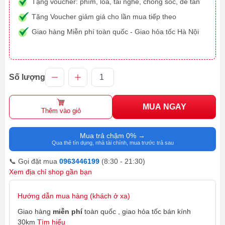
Tặng voucher: phím, loa, tai nghe, chống sốc, đế tản
Tặng Voucher giảm giá cho lần mua tiếp theo
Giao hàng Miễn phí toàn quốc - Giao hỏa tốc Hà Nội
Số lượng
MUA NGAY
Thêm vào giỏ
Mua trả chậm 0% →
Qua thẻ tín dụng, nhà tài chính, mua trước trả sau
📞 Gọi đặt mua
0963446199
(8:30 - 21:30)
Xem địa chỉ shop gần bạn
Hướng dẫn mua hàng (khách ở xa)
Giao hàng
miễn phí
toàn quốc , giao hỏa tốc bán kính
30km
Tìm hiểu