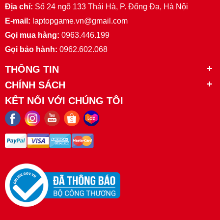
Địa chỉ:
Số 24 ngõ 133 Thái Hà, P. Đống Đa, Hà Nội
E-mail:
laptopgame.vn@gmail.com
Gọi mua hàng:
0963.446.199
Gọi bảo hành:
0962.602.068
THÔNG TIN
CHÍNH SÁCH
KẾT NỐI VỚI CHÚNG TÔI
5.
Thiết kế & Tản nhiệt
Siêu mỏng nhẹ
(dòng Go Air): Dễ mang theo, phù
hợp di chuyển.