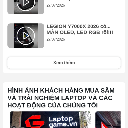
27/07/2026
LEGION Y7000X 2026 có...
MÀN OLED, LED RGB rồi!!!
27/07/2026
Xem thêm
HÌNH ẢNH KHÁCH HÀNG MUA SẮM
VÀ TRẢI NGHIỆM LAPTOP VÀ CÁC
HOẠT ĐỘNG CỦA CHÚNG TÔI
3.
Ổ cứng 1TB PCIe 4.0 SSD
Tốc độ đọc/ghi cực nhanh (khoảng 7000MB/s),
khởi động Windows và mở ứng dụng gần như tức