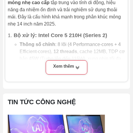
mỏng nhẹ cao cấp
tập trung vào tính di động, hiệu
năng đa nhiệm ổn định và trải nghiệm sử dụng thoải
mái. Đây là cấu hình khá mạnh trong phân khúc mỏng
nhẹ 14 inch năm 2025.
1.
Bộ xử lý: Intel Core 5 210H (Series 2)
Thông số chính
: 8 lõi (4 Performance-cores + 4
Efficient-cores),
12 threads
, cache 12MB, TDP cơ
bản
45W
(Turbo lên đến 115W), xung nhịp tối đa
4.8 GHz
.
Xem thêm
Đây là CPU thuộc thế hệ mới (rebrand/refreshed
từ Raptor Lake-H), hiệu năng đơn nhân tốt, đa
nhân ở mức trung-cao so với ultrabook.
TIN TỨC CÔNG NGHỆ