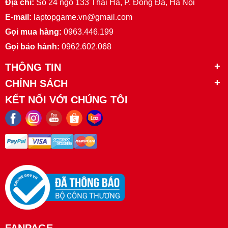
Địa chỉ:
Số 24 ngõ 133 Thái Hà, P. Đống Đa, Hà Nội
E-mail:
laptopgame.vn@gmail.com
Gọi mua hàng:
0963.446.199
Gọi bảo hành:
0962.602.068
THÔNG TIN
CHÍNH SÁCH
KẾT NỐI VỚI CHÚNG TÔI
FANPAGE