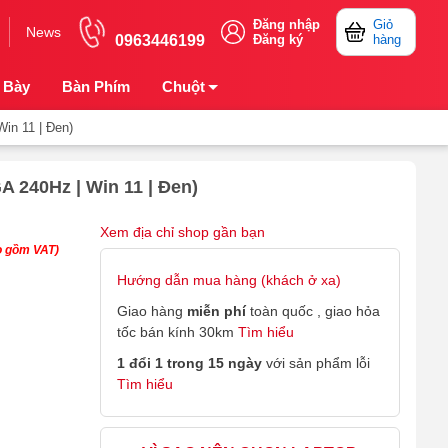
Đăng nhập
Giỏ
News
0963446199
Đăng ký
hàng
 Bày
Bàn Phím
Chuột
in 11 | Đen)
 240Hz | Win 11 | Đen)
Xem địa chỉ shop gần bạn
o gồm VAT)
Hướng dẫn mua hàng (khách ở xa)
Giao hàng
miễn phí
toàn quốc , giao hỏa
tốc bán kính 30km
Tìm hiểu
1 đổi 1 trong 15 ngày
với sản phẩm lỗi
Tìm hiểu