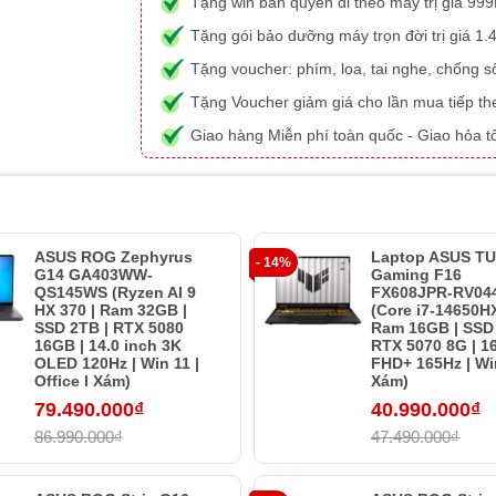
Tặng win bản quyền đi theo máy trị giá 99
Tặng gói bảo dưỡng máy trọn đời trị giá 1.
Tặng voucher: phím, loa, tai nghe, chống s
Tặng Voucher giảm giá cho lần mua tiếp th
Giao hàng Miễn phí toàn quốc - Giao hỏa t
ASUS ROG Zephyrus
Laptop ASUS T
- 14%
G14 GA403WW-
Gaming F16
QS145WS (Ryzen AI 9
FX608JPR-RV04
HX 370 | Ram 32GB |
(Core i7-14650HX
SSD 2TB | RTX 5080
Ram 16GB | SSD 
16GB | 14.0 inch 3K
RTX 5070 8G | 1
OLED 120Hz | Win 11 |
FHD+ 165Hz | Win
Office I Xám)
Xám)
79.490.000₫
40.990.000₫
86.990.000₫
47.490.000₫