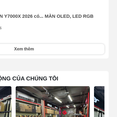
 255W ở
N Y7000X 2026 có... MÀN OLED, LED RGB
ăng theo
6
Xem thêm
ỘNG CỦA CHÚNG TÔI