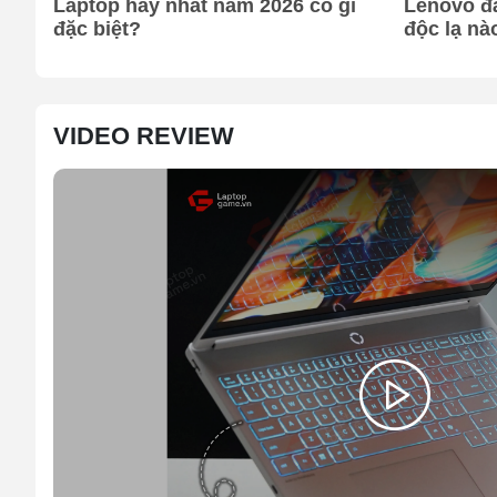
Laptop hay nhất năm 2026 có gì
Lenovo đ
đặc biệt?
độc lạ nà
VIDEO REVIEW
Cấu hình xuất sắc và hiệu năng tùy ch
Cấu hình phần cứng khủng càng được đẩy xa hơn v
năng nâng cấp lên RAM DDR5 6400MT/s và SSD PCIe Ge