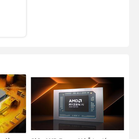
up to 120Gbps)
3 x USB 3.2 Gen 2
Type-A (data speed
up to 10Gbps)
u năng
1 x HDMI 2.1 FRL
chip thế
c AI cho
1 x 3.5mm Combo
Audio Jack Built-in
array microphone
hiếc
Pin
4Cell 90WHrs, 4S1P
Cân nặng
2.80 kg
Màu sắc
Off Black (Đen)
OS
Windows 11 Home bản
quyền