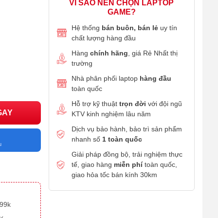
VÌ SAO NÊN CHỌN LAPTOP
GAME?
Hệ thống
bán buôn, bán lẻ
uy tín
chất lượng hàng đầu
Hàng
chính hãng
, giá Rẻ Nhất thị
trường
Nhà phân phối laptop
hàng đầu
toàn quốc
Hỗ trợ kỹ thuật
trọn đời
với đội ngũ
GAY
KTV kinh nghiệm lâu năm
Dịch vụ bảo hành, bảo trì sản phẩm
nhanh số
1 toàn quốc
u
Giải pháp đồng bộ, trải nghiệm thực
tế, giao hàng
miễn phí
toàn quốc,
giao hỏa tốc bán kính 30km
699k