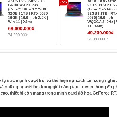
ASUS ROG Strix G16
ASUS ROG Strix
- 5%
G615LW-S5135W
G615JPR-S5107
(Core™ Ultra 9 275HX |
(Core™ i7-14650
32GB | 1TB | RTX 5080
32GB | 1TB | RT
16GB | 16.0 inch 2.5K |
5070| 16.0inch
Win 11 | Xám)
WQXGA 240Hz | 
11 | Xám)
69.600.000₫
49.200.000₫
74.990.000₫
51.990.000₫
ụ sức mạnh vượt trội và thể hiện sự cách tân công nghệ 
 và những người làm trong giới sáng tạo, truyền thông đa
ỉnh cao, thiết bị còn mang trong mình card đồ họa GeForce R