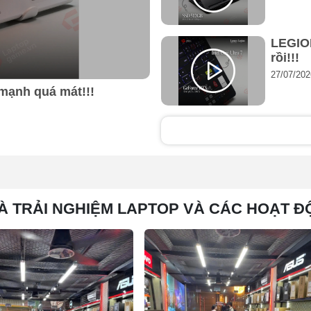
Scar 16 2025, cho phép máy vận hành ở công suất tổng lên đến
LEGIO
rồi!!!
gaming. Dù bạn lựa chọn chế độ Turbo hay tự tùy chỉnh hiệu n
ức mạnh tiềm ẩn trong từng linh kiện.
27/07/202
mạnh quá mát!!!
À TRẢI NGHIỆM LAPTOP VÀ CÁC HOẠT Đ