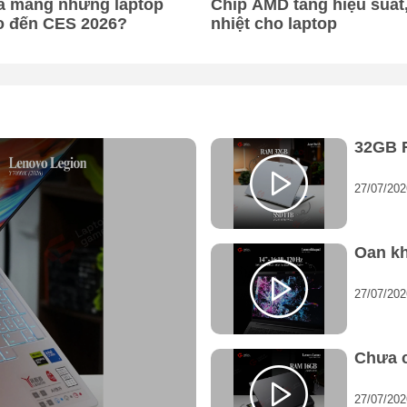
ã mang những laptop
Chip AMD tăng hiệu suất
o đến CES 2026?
nhiệt cho laptop
32GB R
27/07/202
Oan k
27/07/202
ỉnh
Chưa 
ới 64GB RAM DDR5 tốc độ cao 5600MT/s và 4TB SSD PCIe 4.0
27/07/202
n 5 thể hiện tiềm năng lâu dài của thiết bị, giúp game thủ 