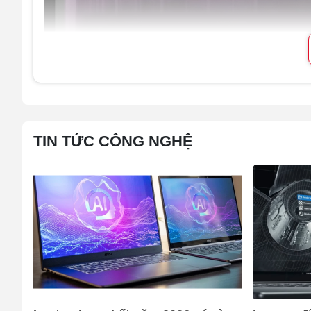
Hiệu năng tối đa, dẫn đầu mọi cuộc ch
Về sức mạnh, ROG Strix Scar 16 2025 được trang bị c
cao và 16 nhân tiết kiệm điện, cung cấp hiệu suất xử
hệ mới giúp đẩy tốc độ khung hình lên mức tối đa tro
một loạt phần mềm sáng tạo nội dung.
TIN TỨC CÔNG NGHỆ
Khi kết hợp cùng GPU NVIDIA GeForce RTX 5090 mạn
laptop vừa có thể xử lý đồ họa mượt mà, vừa nâng ca