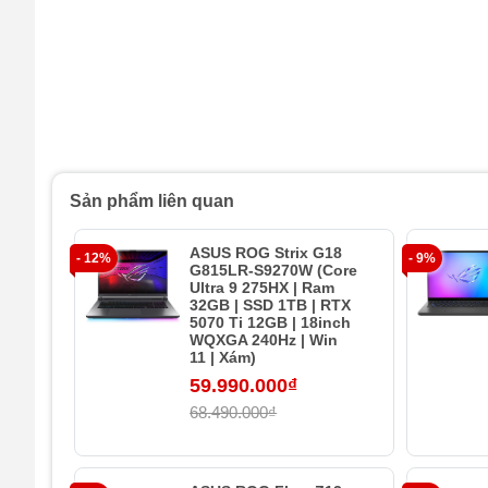
Sản phẩm liên quan
ASUS ROG Strix G18
- 12%
- 9%
G815LR-S9270W (Core
Ultra 9 275HX | Ram
32GB | SSD 1TB | RTX
5070 Ti 12GB | 18inch
WQXGA 240Hz | Win
11 | Xám)
59.990.000₫
68.490.000₫