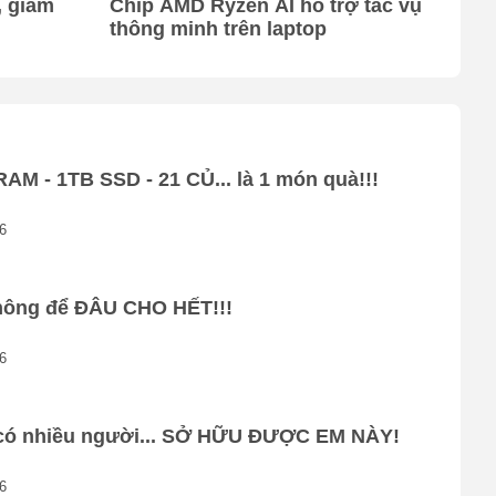
, giảm
Chip AMD Ryzen AI hỗ trợ tác vụ
thông minh trên laptop
AM - 1TB SSD - 21 CỦ... là 1 món quà!!!
6
hông để ĐÂU CHO HẾT!!!
6
có nhiều người... SỞ HỮU ĐƯỢC EM NÀY!
. Khả
6
giữ vững