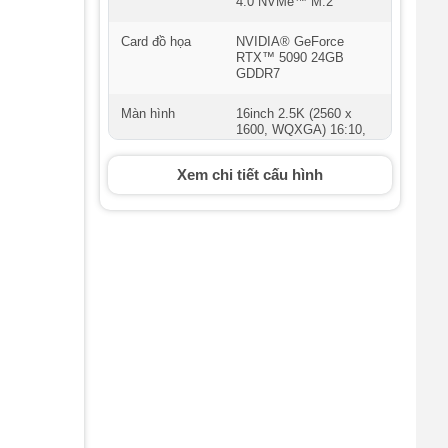
4.0 NVMe™ M.2
Card đồ họa
NVIDIA® GeForce
RTX™ 5090 24GB
GDDR7
Màn hình
16inch 2.5K (2560 x
1600, WQXGA) 16:10,
240Hz, Mini LED, 1200
Brightness, 100000:1,
Xem chi tiết cấu hình
100% DCI-P3, Anti-glare
display, G-Sync,
Pantone Validated, ROG
Nebula HDR Display
Bàn phím
Backlit Chiclet Keyboard
Per-Key RGB With
Copilot key
Cổng kết nối
1 x 2.5G LAN port
2 x Thunderbolt™ 5
with support for
DisplayPort™ /
power delivery / G-
SYNC (data speed