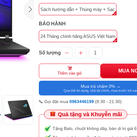
Sách hướng dẫn + Thùng máy + Sạc
BẢO HÀNH
24 Tháng chính hãng ASUS Việt Nam
Số lượng
MUA N
Thêm vào giỏ
Mua trả chậm 0% →
Qua thẻ tín dụng, nhà tài chính, mua trước trả sa
📞 Gọi đặt mua
0963446199
(8:30 - 21:30)
Quà tặng và Khuyễn mãi
Tặng Balo, chuột không dây, bàn di trị giá 