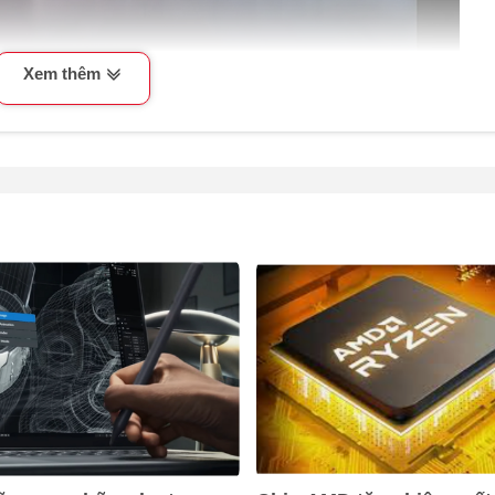
Xem thêm
ơi
hip Intel Core Ultra 9 275HX với 24 nhân, bao gồm 8 nhân hiệ
 lý mạnh mẽ mà vẫn tận dụng năng lượng hiệu quả. Đây là dòng 
ng các tựa game AAA cũng như eSports, đồng thời hỗ trợ tăng tố
h mẽ với các công nghệ Max-Q, Dynamic Boost và DLSS 4, c
o trải nghiệm chơi gaming thông qua sức mạnh từ AI.