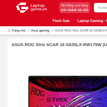
Hệ thống cửa hàng
(chi nhánh hà nội)
Flash Sale
Laptop Gaming -
Trang chủ
/
Asus gaming
/
ASUS ROG Strix SCAR 16 G635LX-RW1
ASUS ROG Strix SCAR 16 G635LX-RW179W (Ultra