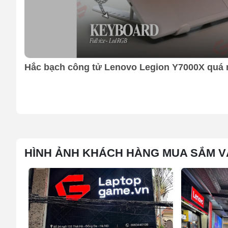
phong độ trải nghiệm suốt nhiều năm sử dụng laptop.
Asus đã tối ưu năng lực tản nhiệt và điện năng cho 
chế độ Manual – một con số đầy ấn tượng cho laptop 
nhu cầu cá nhân, Scar 16 luôn sẵn sàng bứt phá với s
Hắc bạch công tử Lenovo Legion Y7000X quá 
HÌNH ẢNH KHÁCH HÀNG MUA SẮM V