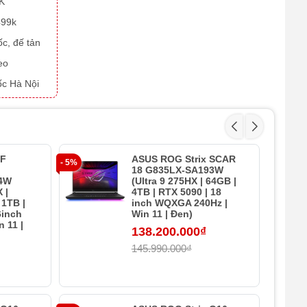
9K
499k
ốc, đế tản
eo
ốc Hà Nội
UF
ASUS ROG Strix SCAR
- 5%
- 38%
18 G835LX-SA193W
4W
(Ultra 9 275HX | 64GB |
 |
4TB | RTX 5090 | 18
1TB |
inch WQXGA 240Hz |
6inch
Win 11 | Đen)
 11 |
138.200.000₫
145.990.000₫