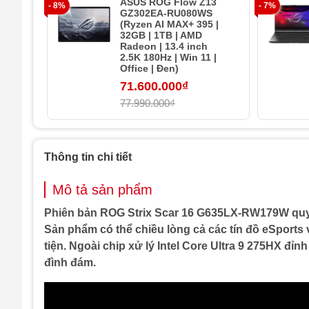
ASUS ROG Flow Z13
- 8%
- 7%
GZ302EA-RU080WS
(Ryzen AI MAX+ 395 |
32GB | 1TB | AMD
Radeon | 13.4 inch
2.5K 180Hz | Win 11 |
Office | Đen)
71.600.000₫
77.990.000₫
Thông tin chi tiết
Mô tả sản phẩm
Phiên bản ROG Strix Scar 16 G635LX-RW179W quy t
Sản phẩm có thể chiều lòng cả các tín đồ eSports
tiện. Ngoài chip xử lý Intel Core Ultra 9 275HX đ
đình đám.