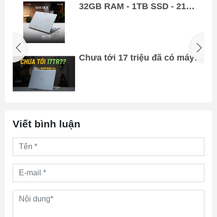
32GB RAM - 1TB SSD - 21
á
CỦ... là 1 món quà!!!
Chưa tới 17 triệu đã có máy
DELL ??!! | Review Dell
Inspiron 14 Plus 7440F 2025 |
Core 5...
Viết bình luận